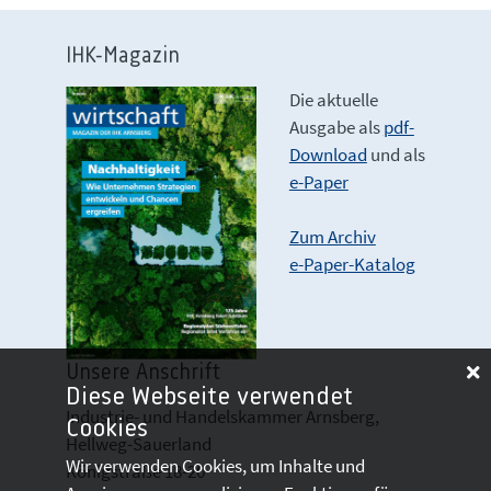
IHK-Magazin
Die aktuelle
Ausgabe als
pdf-
Download
und als
e-Paper
Zum Archiv
e-Paper-Katalog
Unsere Anschrift
Diese Webseite verwendet
Industrie- und Handelskammer Arnsberg,
Cookies
Hellweg-Sauerland
Wir verwenden Cookies, um Inhalte und
Königstraße 18-20