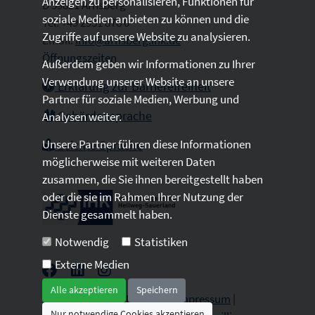
Anzeigen zu personalisieren, Funktionen für
D 59821 Arnsberg
soziale Medien anbieten zu können und die
Tel: +49 2931 878 0
Zugriffe auf unsere Website zu analysieren.
Email:
info@arnsberg.ihk.de
Öffnungszeiten
Außerdem geben wir Informationen zu Ihrer
Verwendung unserer Website an unsere
Erklärung zur Barrierefreiheit
Partner für soziale Medien, Werbung und
Gebärdensprache
Analysen weiter.
Unsere Partner führen diese Informationen
Leichte Sprache
möglicherweise mit weiteren Daten
zusammen, die Sie ihnen bereitgestellt haben
oder die sie im Rahmen Ihrer Nutzung der
Dienste gesammelt haben.
Notwendig
Statistiken
Externe Medien
Alle akzeptieren
Speichern
2026 © All Rights Reserved.
Impressum
|
Nur notwendige Cookies akzeptieren