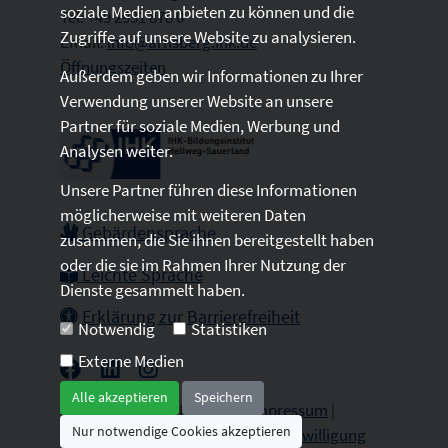
soziale Medien anbieten zu können und die
Tel: +49 2931 878 0
Zugriffe auf unsere Website zu analysieren.
Email:
info@arnsberg.ihk.de
Öffnungszeiten
Außerdem geben wir Informationen zu Ihrer
Verwendung unserer Website an unsere
Partner für soziale Medien, Werbung und
Analysen weiter.
Unsere Partner führen diese Informationen
möglicherweise mit weiteren Daten
Gebärdensprache
zusammen, die Sie ihnen bereitgestellt haben
oder die sie im Rahmen Ihrer Nutzung der
Leichte Sprache
Dienste gesammelt haben.
Erklärung zur Barrierefreiheit
Notwendig
Statistiken
Externe Medien
Alle akzeptieren
Speichern
2026 © All Rights Reserved.
Impressum
|
Nur notwendige Cookies akzeptieren
Datenschutz
|
Sitemap
|
Cookie-Einwilligung