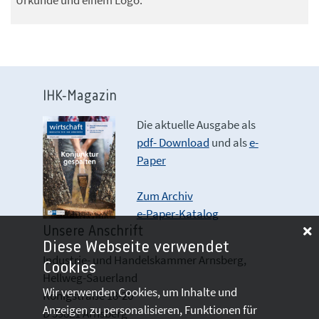
Urkunde und einem Logo.
IHK-Magazin
Die aktuelle Ausgabe als
pdf- Download
und als
e-
Paper
Zum Archiv
e-Paper-Katalog
Unsere Anschrift
Diese Webseite verwendet
Industrie- und Handelskammer Arnsberg,
Cookies
Hellweg-Sauerland
Wir verwenden Cookies, um Inhalte und
Königstraße 18-20
Anzeigen zu personalisieren, Funktionen für
D 59821 Arnsberg