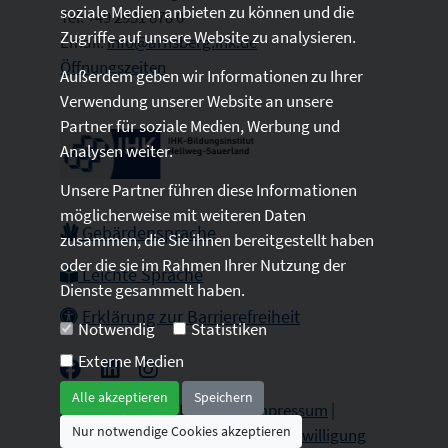
soziale Medien anbieten zu können und die
Tel: +49 2931 878 0
Zugriffe auf unsere Website zu analysieren.
Email:
info@arnsberg.ihk.de
Öffnungszeiten
Außerdem geben wir Informationen zu Ihrer
Verwendung unserer Website an unsere
Partner für soziale Medien, Werbung und
Analysen weiter.
Unsere Partner führen diese Informationen
möglicherweise mit weiteren Daten
Gebärdensprache
zusammen, die Sie ihnen bereitgestellt haben
oder die sie im Rahmen Ihrer Nutzung der
Leichte Sprache
Dienste gesammelt haben.
Erklärung zur Barrierefreiheit
Notwendig
Statistiken
Externe Medien
Alle akzeptieren
Speichern
2026 © All Rights Reserved.
Impressum
|
Nur notwendige Cookies akzeptieren
Datenschutz
|
Sitemap
|
Cookie-Einwilligung