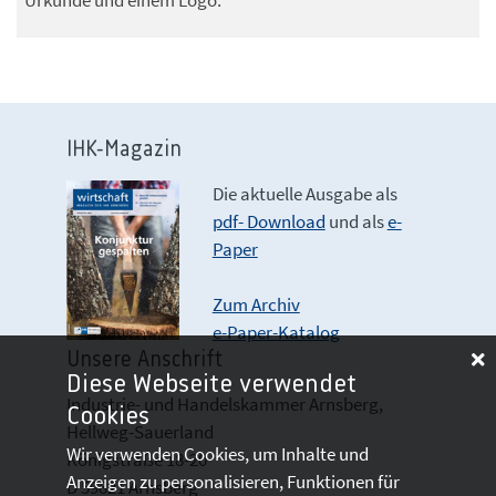
Urkunde und einem Logo.
IHK-Magazin
Die aktuelle Ausgabe als
pdf- Download
und als
e-
Paper
Zum Archiv
e-Paper-Katalog
Unsere Anschrift
Diese Webseite verwendet
Industrie- und Handelskammer Arnsberg,
Cookies
Hellweg-Sauerland
Wir verwenden Cookies, um Inhalte und
Königstraße 18-20
Anzeigen zu personalisieren, Funktionen für
D 59821 Arnsberg